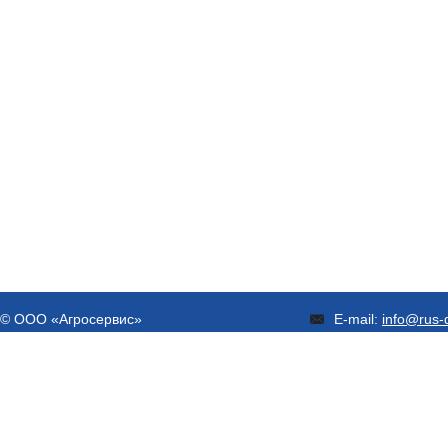
© ООО «Агросервис»
E-mail:
info@rus-d