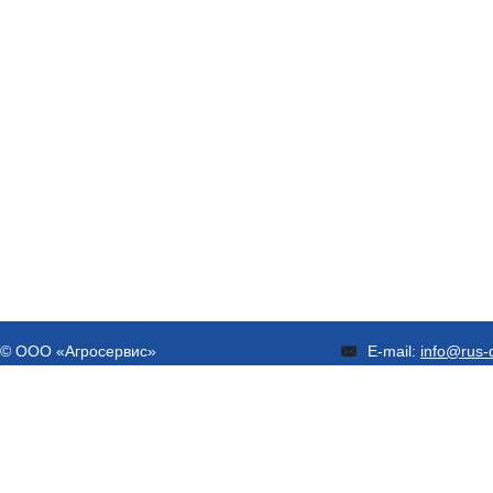
© ООО «Агросервис»
E-mail:
info@rus-d