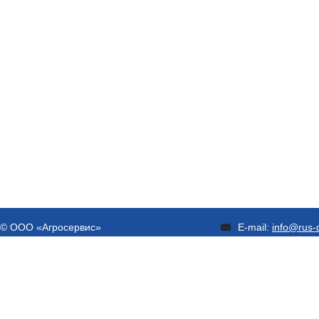
© ООО «Агросервис»
E-mail:
info@rus-d