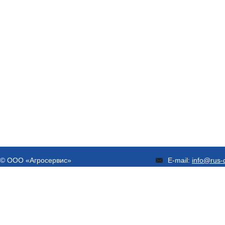
© ООО «Агросервис»
E-mail:
info@rus-d