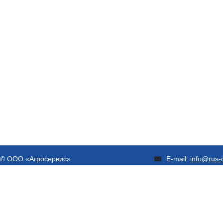
© ООО «Агросервис»
E-mail:
info@rus-d