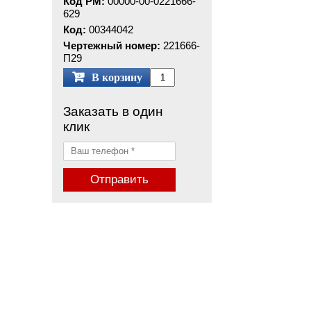
Код РМ:
00000-00-0221666-
629
Код:
00344042
Чертежный номер:
221666-
П29
В корзину
Заказать в один
клик
Отправить