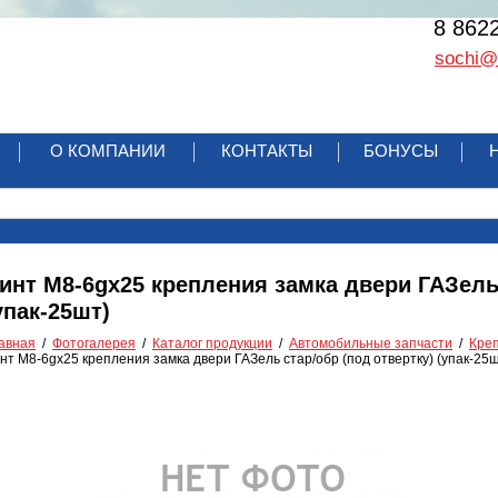
8 862
sochi@r
О КОМПАНИИ
КОНТАКТЫ
БОНУСЫ
инт М8-6gх25 крепления замка двери ГАЗель 
упак-25шт)
авная
Фотогалерея
Каталог продукции
Автомобильные запчасти
Кре
нт М8-6gх25 крепления замка двери ГАЗель стар/обр (под отвертку) (упак-25ш