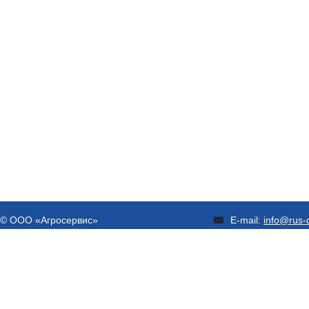
© ООО «Агросервис»
E-mail:
info@rus-d