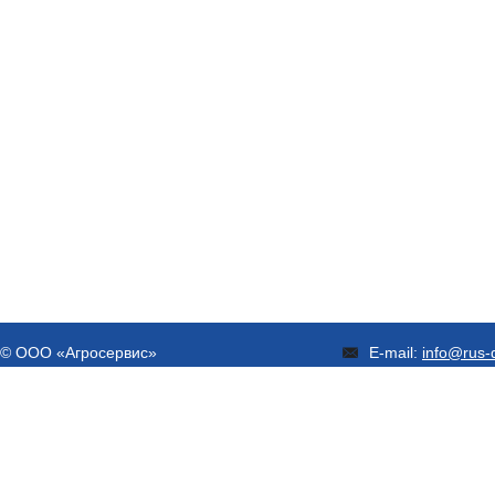
© ООО «Агросервис»
E-mail:
info@rus-d