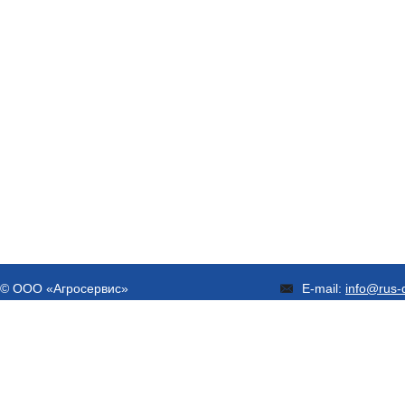
© ООО «Агросервис»
E-mail:
info@rus-d