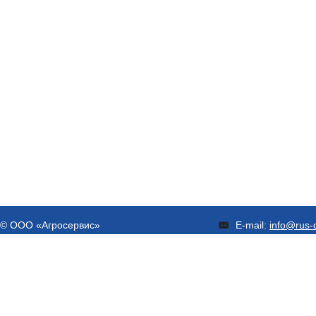
© ООО «Агросервис»
E-mail:
info@rus-d