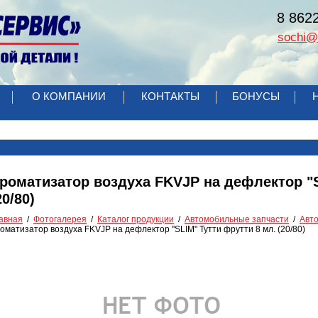
8 862
sochi@r
О КОМПАНИИ
КОНТАКТЫ
БОНУСЫ
роматизатор воздуха FKVJP на дефлектор "S
20/80)
авная
Фотогалерея
Каталог продукции
Автомобильные запчасти
Авт
оматизатор воздуха FKVJP на дефлектор "SLIM" Тутти фрутти 8 мл. (20/80)