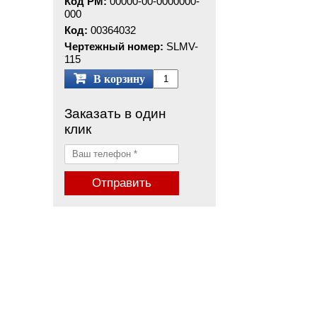
Код РМ:
00000-00-0000000-
000
Код:
00364032
Чертежный номер:
SLMV-
115
В корзину
Заказать в один
клик
Отправить