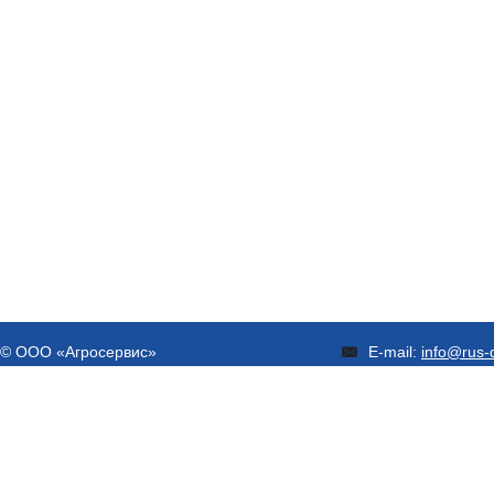
© ООО «Агросервис»
E-mail:
info@rus-d