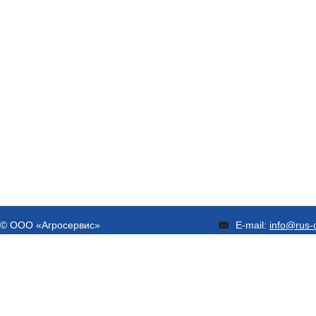
© ООО «Агросервис»
E-mail:
info@rus-d