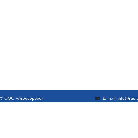
© ООО «Агросервис»
E-mail:
info@rus-d