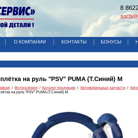
8 862
sochi@r
О КОМПАНИИ
КОНТАКТЫ
БОНУСЫ
плётка на руль "PSV" PUMA (Т.Синий) M
авная
Фотогалерея
Каталог продукции
Автомобильные запчасти
Авт
лётка на руль "PSV" PUMA (Т.Синий) M