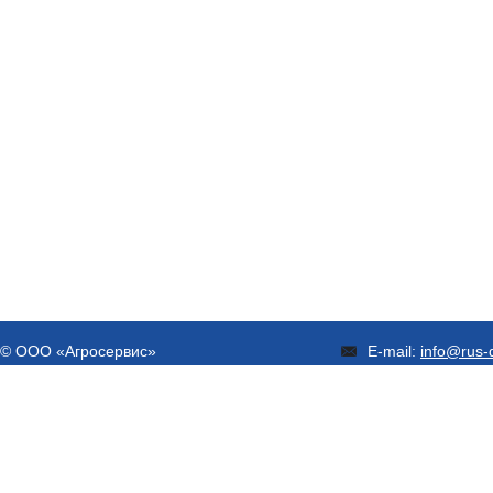
© ООО «Агросервис»
E-mail:
info@rus-d