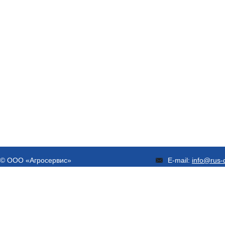
© ООО «Агросервис»
E-mail:
info@rus-d