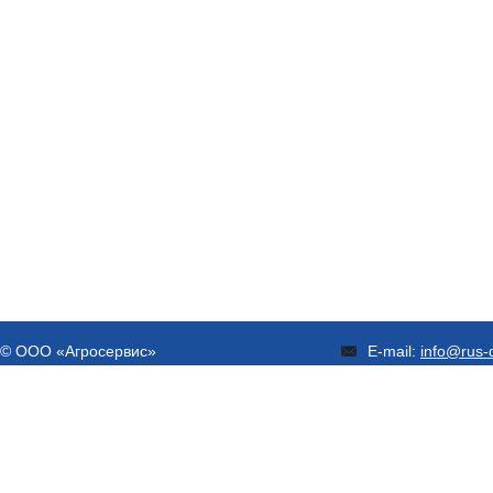
© ООО «Агросервис»
E-mail:
info@rus-d