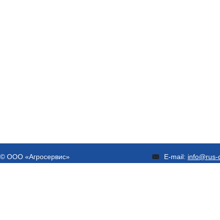
© ООО «Агросервис»
E-mail:
info@rus-d