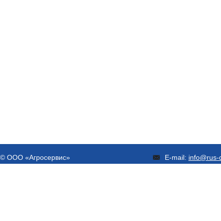
© ООО «Агросервис»
E-mail:
info@rus-d