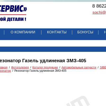
8 862
sochi@r
О КОМПАНИИ
КОНТАКТЫ
БОНУСЫ
езонатор Газель удлиненая ЗМЗ-405
авная
Фотогалерея
Каталог продукции
Автомобильные запчасти
SIB
зонатор
Резонатор Газель удлиненая ЗМЗ-405