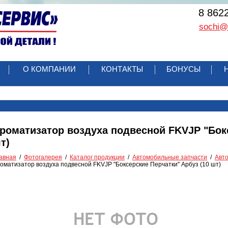
8 862
sochi@r
О КОМПАНИИ
КОНТАКТЫ
БОНУСЫ
роматизатор воздуха подвесной FKVJP "Бокс
т)
авная
Фотогалерея
Каталог продукции
Автомобильные запчасти
Авт
оматизатор воздуха подвесной FKVJP "Боксерские Перчатки" Арбуз (10 шт)