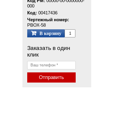
Код РМ:
00000-00-0000000-
000
Код:
00417436
Чертежный номер:
PBОХ-58
В корзину
Заказать в один
клик
Отправить