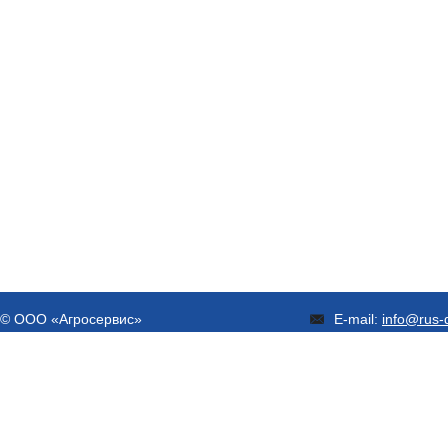
© ООО «Агросервис»
E-mail:
info@rus-d