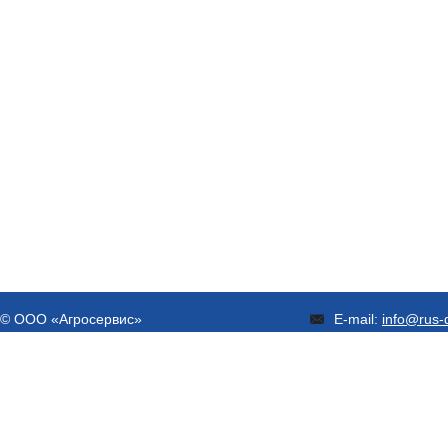
© ООО «Агросервис»
E-mail:
info@rus-d