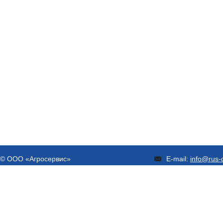
© ООО «Агросервис»
E-mail:
info@rus-d