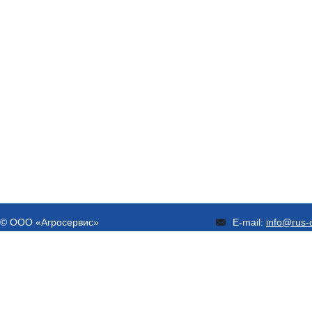
© ООО «Агросервис»
E-mail:
info@rus-d