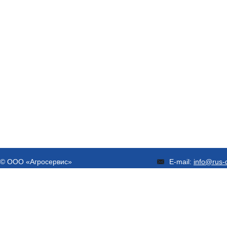
© ООО «Агросервис»
E-mail:
info@rus-d