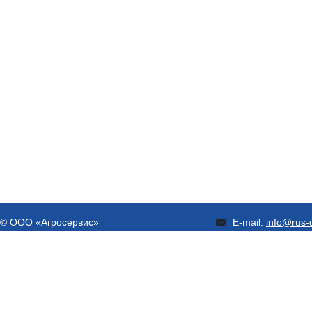
© ООО «Агросервис»
E-mail:
info@rus-d