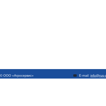
© ООО «Агросервис»
E-mail:
info@rus-d