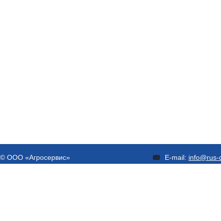
© ООО «Агросервис»
E-mail:
info@rus-d