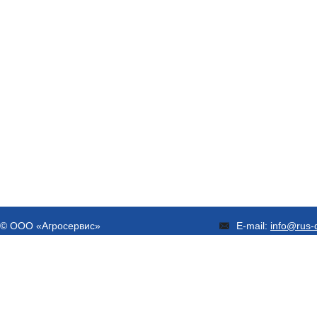
© ООО «Агросервис»
E-mail:
info@rus-d