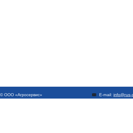
© ООО «Агросервис»
E-mail:
info@rus-d