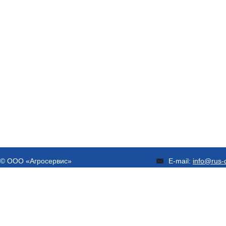
© ООО «Агросервис»
E-mail:
info@rus-d