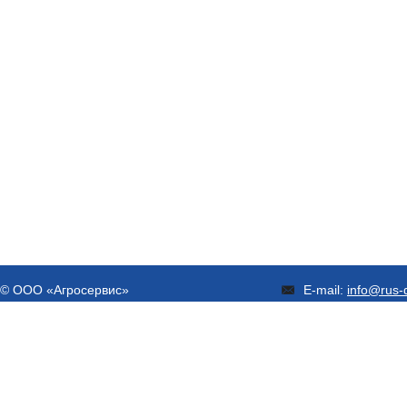
© ООО «Агросервис»
E-mail:
info@rus-d