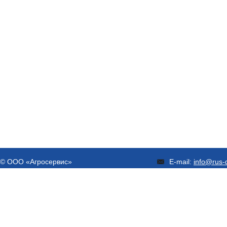
© ООО «Агросервис»
E-mail:
info@rus-d