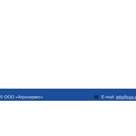
© ООО «Агросервис»
E-mail:
info@rus-d