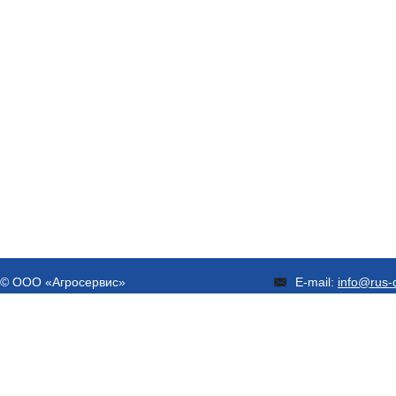
© ООО «Агросервис»
E-mail:
info@rus-d