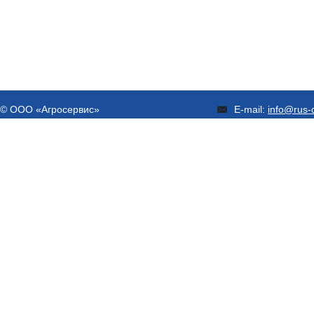
© ООО «Агросервис»
E-mail:
info@rus-d