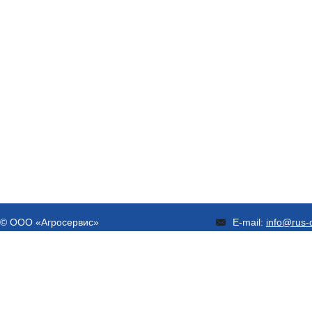
© ООО «Агросервис»
E-mail:
info@rus-d