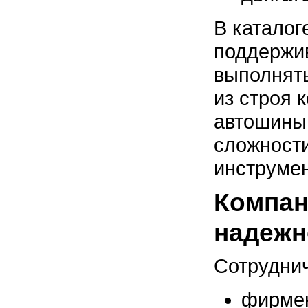
В каталог
поддержив
выполнят
из строя 
автошины
сложности
инструмен
Компан
надежн
Сотруднич
фирмен