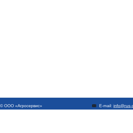
© ООО «Агросервис»
E-mail:
info@rus-d