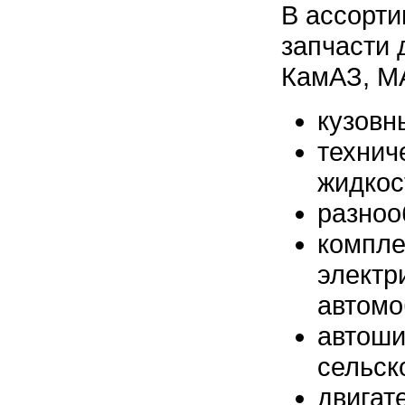
В ассорт
запчасти 
КамАЗ, МА
кузовны
технич
жидкос
разноо
компле
электр
автомо
автоши
сельск
двигат