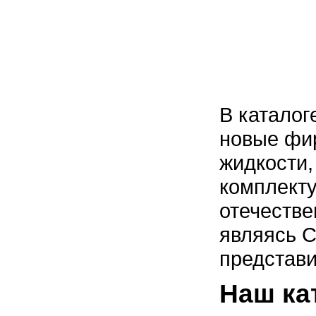
В каталог
новые фир
жидкости,
комплект
отечеств
являясь 
представ
Наш ка