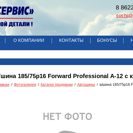
8 862
sochi@r
О КОМПАНИИ
КОНТАКТЫ
БОНУСЫ
/шина 185/75р16 Forward Professional A-12 с 
авная
Фотогалерея
Каталог продукции
Автошины
а/шина 185/75р16 F