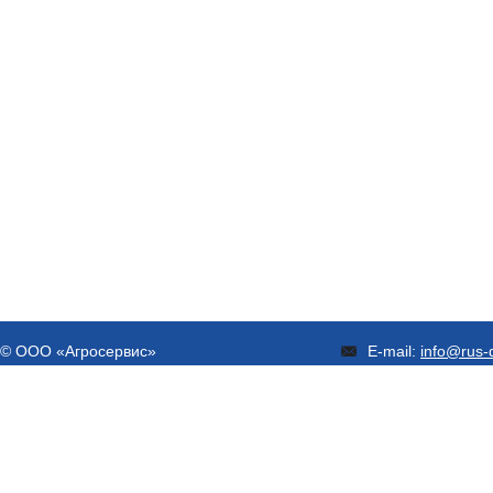
© ООО «Агросервис»
E-mail:
info@rus-d