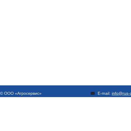
© ООО «Агросервис»
E-mail:
info@rus-d