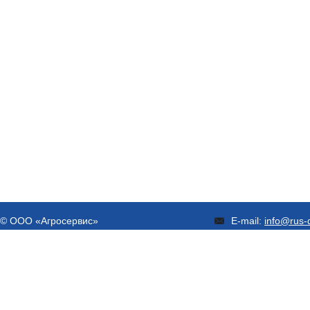
© ООО «Агросервис»
E-mail:
info@rus-d