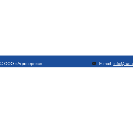
© ООО «Агросервис»
E-mail:
info@rus-d